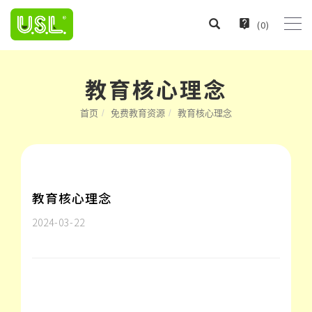
(
0
)
教育核心理念
首页
免费教育资源
教育核心理念
教育核心理念
2024-03-22