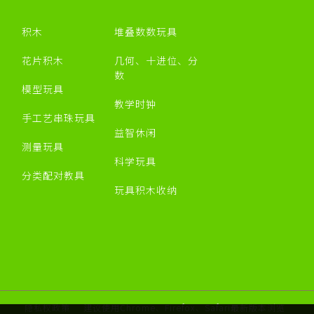
积木
堆叠数数玩具
花片积木
几何、十进位、分
数
模型玩具
教学时钟
手工艺串珠玩具
益智休闲
测量玩具
科学玩具
分类配对教具
玩具积木收纳
隐私权政策
建议使用Chrome、Firefox、Safari最新版本浏览