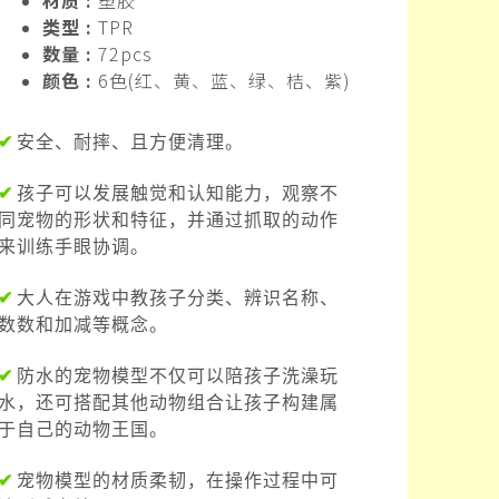
材质 :
塑胶
类型 :
TPR
数量 :
72pcs
颜色 :
6色(红、黄、蓝、绿、桔、紫)
✔
安全、耐摔、且方便清理。
✔
孩子可以发展触觉和认知能力，观察不
同宠物的形状和特征，并通过抓取的动作
来训练手眼协调。
✔
大人在游戏中教孩子分类、辨识名称、
数数和加减等概念。
✔
防水的宠物模型不仅可以陪孩子洗澡玩
水，还可搭配其他动物组合让孩子构建属
于自己的动物王国。
✔
宠物模型的材质柔韧，在操作过程中可