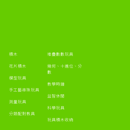
積木
堆疊數數玩具
花片積木
幾何、十進位、分
數
模型玩具
教學時鐘
手工藝串珠玩具
益智休閒
測量玩具
科學玩具
分類配對教具
玩具積木收納